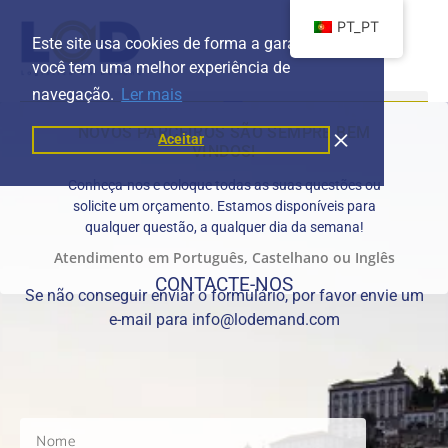
PT_PT
Este site usa cookies de forma a garantir que
você tem uma melhor experiência de
navegação.
Ler mais
NOVOS PARCEIROS SÃO SEMPRE BEM
Aceitar
VINDOS!
Conheça-nos e coloque todas as suas questões ou
solicite um orçamento. Estamos disponíveis para
qualquer questão, a qualquer dia da semana!
Atendimento em Português, Castelhano ou Inglês
CONTACTE-NOS
Se não conseguir enviar o formulário, por favor envie um
e-mail para info@lodemand.com